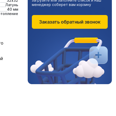
загрузите или заполните список и наш
32х32
менеджер соберет вам корзину
Латунь
40 мм
отопление
Заказать обратный звонок
го
ой