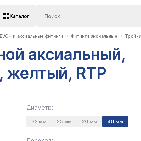
Каталог
Поиск
 EVOH и аксиальные фитинги
Фитинги аксиальные
Тройни
ной аксиальный,
, желтый, RTP
Диаметр:
32 мм
25 мм
20 мм
40 мм
Переход: