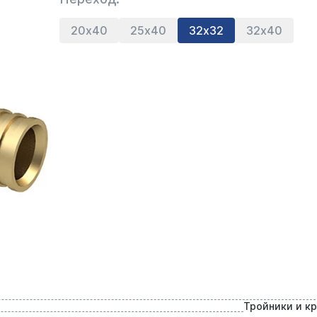
20х40
25х40
32х32
32х40
Тройники и к