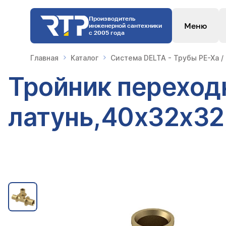
Производитель
Меню
инженерной сантехники
с 2005 года
Главная
Каталог
Система DELTA - Трубы PE-Xa /
Тройник переход
латунь,40х32х32