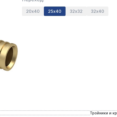
20х40
25х40
32х32
32х40
Тройники и к