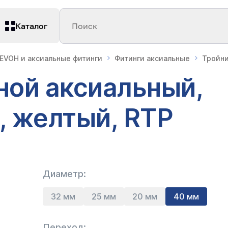
Каталог
Поиск
 EVOH и аксиальные фитинги
Фитинги аксиальные
Тройни
ной аксиальный,
, желтый, RTP
Диаметр:
32 мм
25 мм
20 мм
40 мм
Переход: