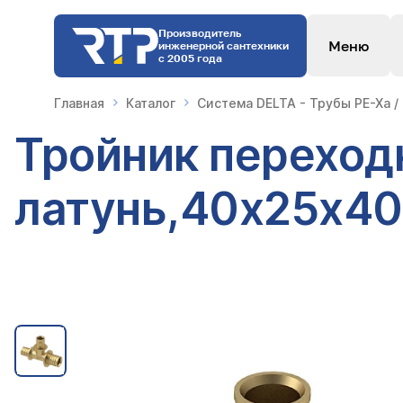
Производитель
Меню
инженерной сантехники
с 2005 года
Главная
Каталог
Система DELTA - Трубы PE-Xa /
Тройник переход
латунь,40х25х40