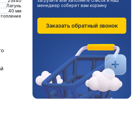
загрузите или заполните список и наш
25х40
менеджер соберет вам корзину
Латунь
40 мм
отопление
Заказать обратный звонок
го
ой