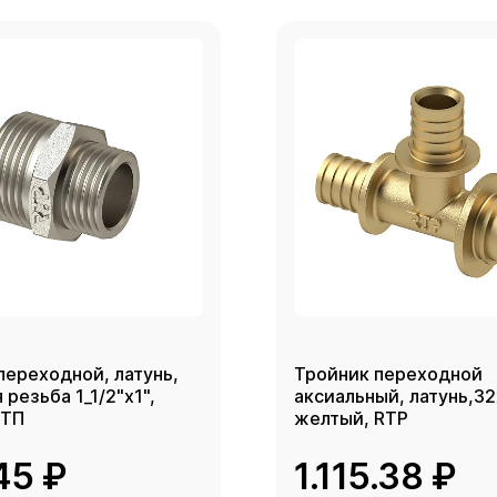
переходной, латунь,
Тройник переходной
резьба 1_1/2"х1",
аксиальный, латунь,3
РТП
желтый, RTP
45 ₽
1.115.38 ₽