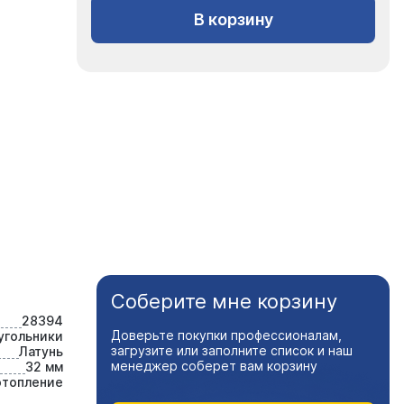
В корзину
Соберите мне корзину
28394
Доверьте покупки профессионалам,
угольники
загрузите или заполните список и наш
Латунь
менеджер соберет вам корзину
32 мм
отопление