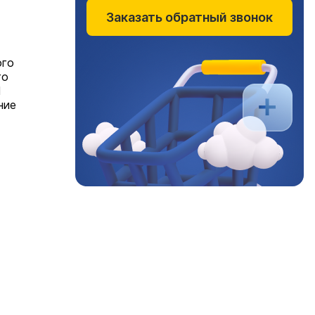
Заказать обратный звонок
ого
го
М
ние