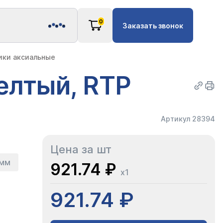
0
Заказать звонок
ики аксиальные
елтый, RTP
Артикул 28394
Цена за шт
 мм
921.74 ₽
x1
921.74 ₽