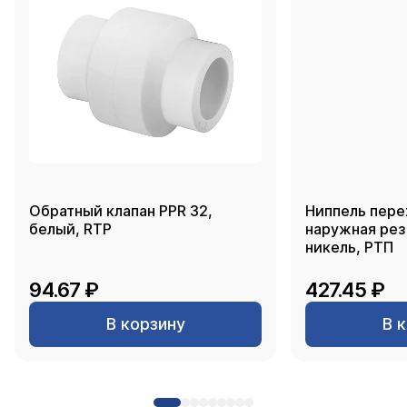
Обратный клапан PPR 32,
Ниппель пере
белый, RTP
наружная резь
никель, РТП
94.67 ₽
427.45 ₽
В корзину
В 