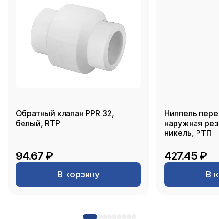
Обратный клапан PPR 32,
Ниппель пере
белый, RTP
наружная резь
никель, РТП
94.67 ₽
427.45 ₽
В корзину
В 