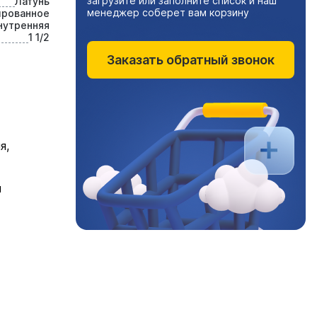
загрузите или заполните список и наш
Латунь
менеджер соберет вам корзину
ированное
нутренняя
1 1/2
Заказать обратный звонок
я,
я