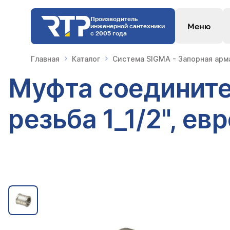
Производитель
Меню
инженерной сантехники
с 2005 года
Главная
Каталог
Система SIGMA - Запорная арм
Муфта соедините
резьба 1_1/2", ев