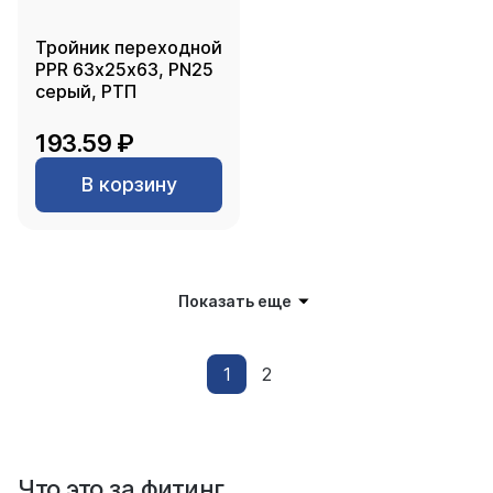
Тройник переходной
PPR 63х25х63, PN25
серый, РТП
193.59 ₽
В корзину
Показать еще
1
2
Что это за фитинг