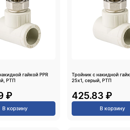
накидной гайкой PPR
Тройник с накидной гай
серый, РТП
25х1, серый, РТП
9 ₽
425.83 ₽
В корзину
В корзину