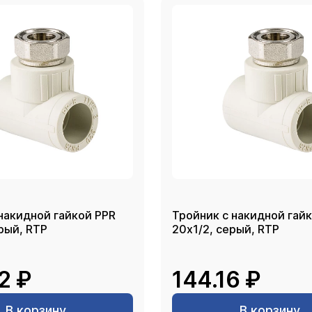
накидной гайкой PPR
Тройник с накидной гай
/4, серый, RTP
20х1/2, серый, RTP
2 ₽
144.16 ₽
В корзину
В корзину