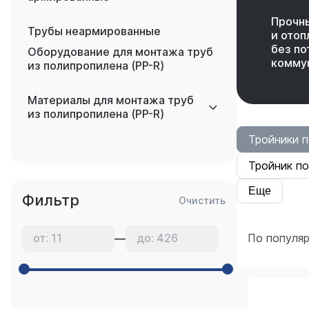
Прочн
Трубы неармированные
и отоп
без по
Оборудование для монтажа труб
коммун
из полипропилена (PP-R)
Материалы для монтажа труб
из полипропилена (PP-R)
Тройники 
Тройник п
Еще
Фильтр
Очистить
По популя
—