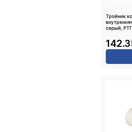
Тройник к
внутренняя
серый, РТ
142.3