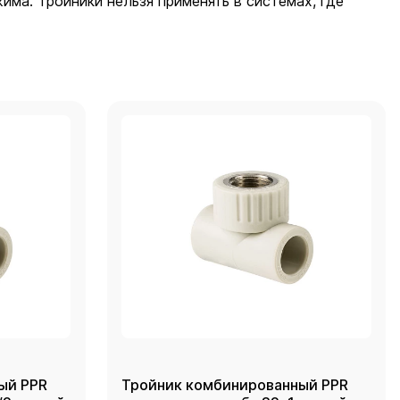
ма. Тройники нельзя применять в системах, где
ый PPR
Тройник комбинированный PPR