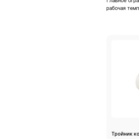
Главное огра
рабочая темп
Тройник к