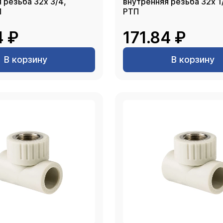
 резьба 32х 3/4,
внутренняя резьба 32х 1/2, се
П
РТП
4 ₽
171.84 ₽
В корзину
В корзину