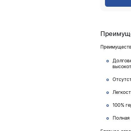
Преимуще
Преимуществ
Долгове
высокот
Отсутст
Легкост
100% ге
Полная 