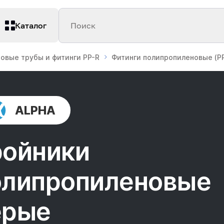
Каталог
Поиск
овые трубы и фитинги PP-R
Фитинги полипропиленовые (PP
ALPHA
ройники
олипропиленовые
ерые