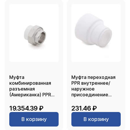
Муфта
Муфта переходная
комбинированная
PPR внутреннее/
разъемная
наружное
(Американка) PPR
присоединение
внутренняя резьба
90х50, PN25 белый,
90х3, белый, RTP
РТП
19.354.39 ₽
231.46 ₽
В корзину
В корзину