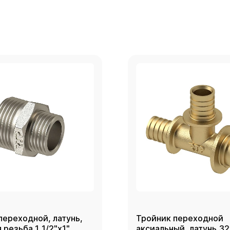
переходной, латунь,
Тройник переходной
резьба 1_1/2"х1",
аксиальный, латунь,3