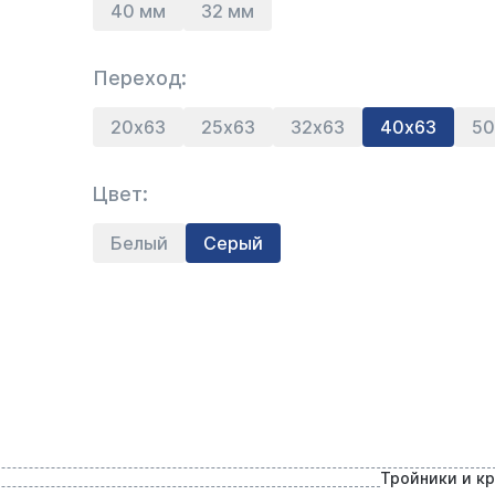
40 мм
32 мм
Переход:
20х63
25х63
32х63
40х63
50
Цвет:
Белый
Серый
Тройники и к