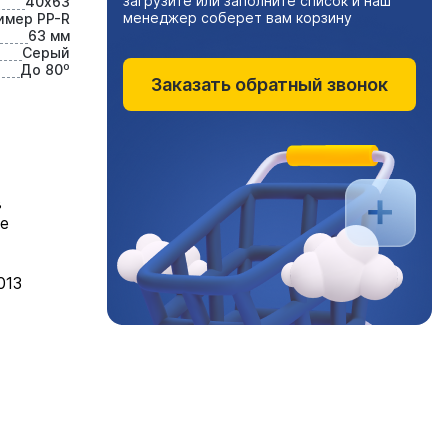
загрузите или заполните список и наш
40х63
менеджер соберет вам корзину
имер PP-R
63 мм
Серый
До 80⁰
Заказать обратный звонок
в
ме
013