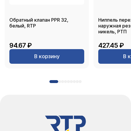
Обратный клапан PPR 32,
Ниппель пере
белый, RTP
наружная резь
никель, РТП
94.67 ₽
427.45 ₽
В корзину
В 