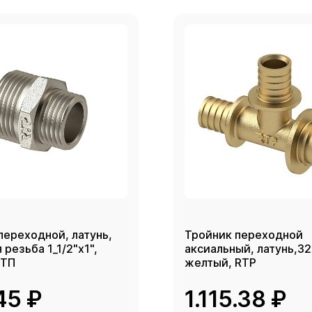
переходной, латунь,
Тройник переходной
резьба 1_1/2"х1",
аксиальный, латунь,3
РТП
желтый, RTP
45 ₽
1.115.38 ₽