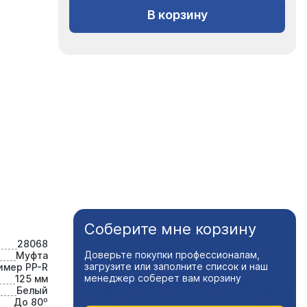
В корзину
Соберите мне корзину
28068
Доверьте покупки профессионалам,
Муфта
загрузите или заполните список и наш
имер PP-R
менеджер соберет вам корзину
125 мм
Белый
До 80⁰