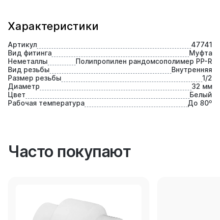
Характеристики
Артикул
47741
Вид фитинга
Муфта
Неметаллы
Полипропилен рандомсополимер PP-R
Вид резьбы
Внутренняя
Размер резьбы
1/2
Диаметр
32 мм
Цвет
Белый
Рабочая температура
До 80⁰
Часто покупают