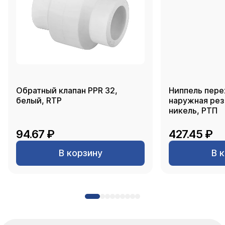
Обратный клапан PPR 32,
Ниппель пере
белый, RTP
наружная резь
никель, РТП
94.67 ₽
427.45 ₽
В корзину
В 