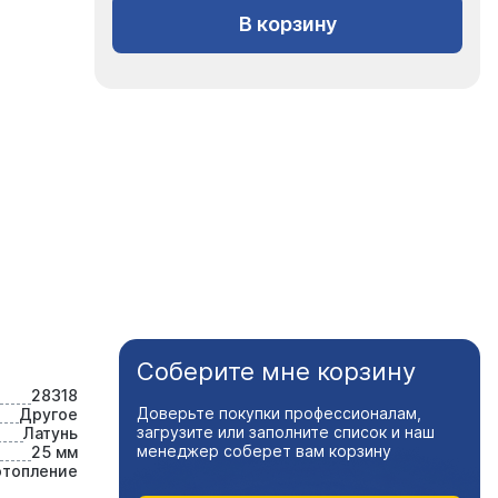
В корзину
Соберите мне корзину
28318
Доверьте покупки профессионалам,
Другое
загрузите или заполните список и наш
Латунь
менеджер соберет вам корзину
25 мм
отопление