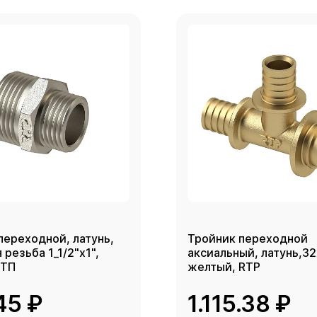
переходной, латунь,
Тройник переходной
резьба 1_1/2"х1",
аксиальный, латунь,3
РТП
желтый, RTP
45 ₽
1.115.38 ₽