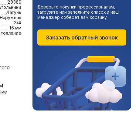
28369
Доверьте покупки профессионалам,
угольники
загрузите или заполните список и наш
Латунь
менеджер соберет вам корзину
Наружная
3/4
16 мм
отопление
Заказать обратный звонок
того
ТМ
ние