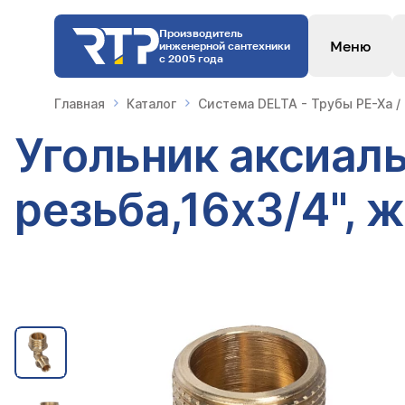
Производитель
Меню
инженерной сантехники
с 2005 года
Главная
Каталог
Система DELTA - Трубы PE-Xa /
Угольник аксиаль
резьба,16х3/4", 