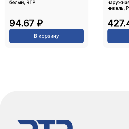
белый, RTP
наружная 
никель, 
94.67 ₽
427.
В корзину