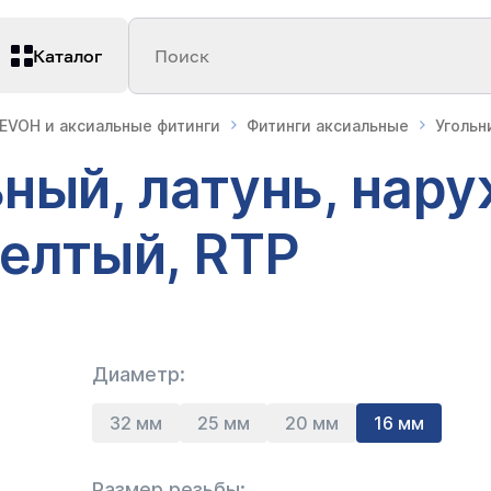
Каталог
Поиск
 EVOH и аксиальные фитинги
Фитинги аксиальные
Угольн
ный, латунь, нар
желтый, RTP
Диаметр:
32 мм
25 мм
20 мм
16 мм
Размер резьбы: