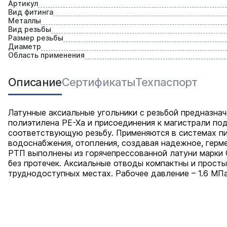
Артикул
Вид фитинга
Металлы
Вид резьбы
Размер резьбы
Диаметр
Область применения
Описание
Сертификаты
Техпаспорт
Латунные аксиальные угольники с резьбой предназна
полиэтилена PE-Xa и присоединения к магистрали по
соответствующую резьбу. Применяются в системах пи
водоснабжения, отопления, создавая надежное, герм
РТП выполнены из горячепрессованной латуни марки
без протечек. Аксиальные отводы компактны и просты
труднодоступных местах. Рабочее давление – 1.6 МП