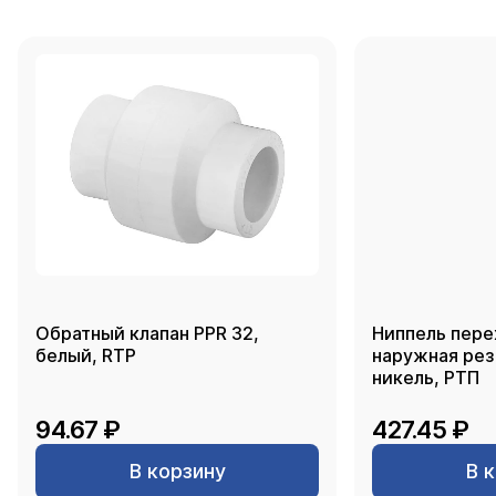
Обратный клапан PPR 32,
Ниппель пере
белый, RTP
наружная резь
никель, РТП
94.67 ₽
427.45 ₽
В корзину
В 