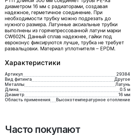
РТП длиной 500 мм соединяет трубы PE-Xa
диаметром 16 мм c радиаторами, создавая
надежное, герметичное соединение. При
необходимости трубку можно подрезать до
нужного размера. Латунные аксиальные трубки
выполнены из горячепрессованной латуни марки
СW602N. Данный сплав надежнее, гайки под
евроконус фиксируются лучше, трубка не требует
развальцовки. Материал уплотнителя – EPDM.
Характеристики
Артикул
29384
Вид фитинга
Другое
Металлы
Латунь
Длина
0.5 м
Диаметр
16 мм
Область применения
Высокотемпературное отопление
Часто покупают