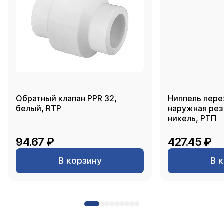
Обратный клапан PPR 32,
Ниппель пере
белый, RTP
наружная резь
никель, РТП
94.67 ₽
427.45 ₽
В корзину
В 