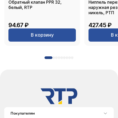
Обратный клапан PPR 32,
Ниппель пере
белый, RTP
наружная резь
никель, РТП
94.67 ₽
427.45 ₽
В корзину
В 
Покупателям