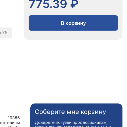
775.39 ₽
В корзину
х75
Соберите мне корзину
19386
Доверьте покупки профессионалам,
рестовины