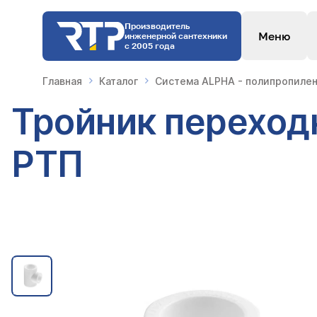
Производитель
Меню
инженерной сантехники
с 2005 года
Главная
Каталог
Система ALPHA - полипропилен
Тройник переход
РТП