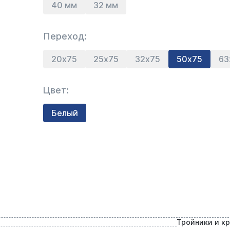
40 мм
32 мм
Переход:
20х75
25х75
32х75
50х75
63
Цвет:
Белый
Тройники и к