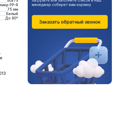
загрузите или заполните список и наш
50х75
менеджер соберет вам корзину
имер PP-R
75 мм
Белый
До 80⁰
Заказать обратный звонок
в
ме
013