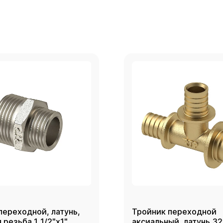
переходной, латунь,
Тройник переходной
резьба 1_1/2"х1",
аксиальный, латунь,3