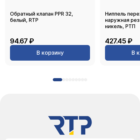
Обратный клапан PPR 32,
Ниппель пере
белый, RTP
наружная резь
никель, РТП
94.67 ₽
427.45 ₽
В корзину
В 