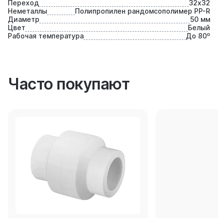
Переход
32х32
Неметаллы
Полипропилен рандомсополимер PP-R
Диаметр
50 мм
Цвет
Белый
Рабочая температура
До 80⁰
Часто покупают