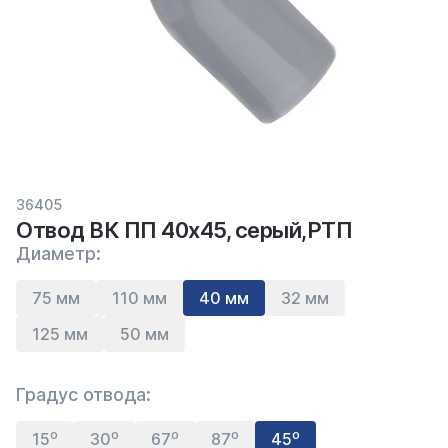
36405
Отвод ВК ПП 40х45, серый,РТП
Диаметр:
75 мм
110 мм
40 мм
32 мм
125 мм
50 мм
Градус отвода:
15⁰
30⁰
67⁰
87⁰
45⁰