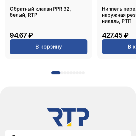
Обратный клапан PPR 32,
Ниппель пере
белый, RTP
наружная резь
никель, РТП
94.67 ₽
427.45 ₽
В корзину
В 