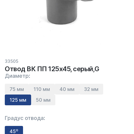
33505
Отвод ВК ПП 125х45, серый,G
Диаметр:
75 мм
110 мм
40 мм
32 мм
125 мм
50 мм
Градус отвода:
45⁰