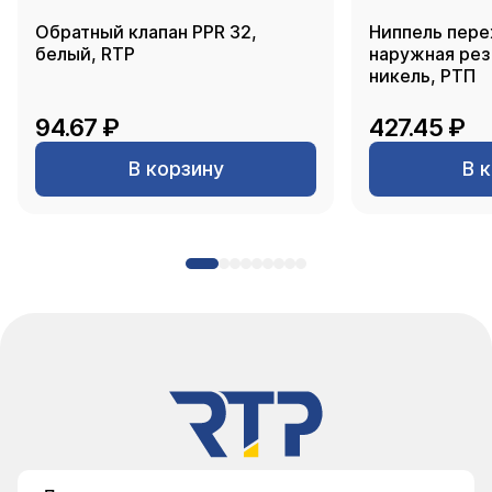
Обратный клапан PPR 32,
Ниппель пере
белый, RTP
наружная резь
никель, РТП
94.67 ₽
427.45 ₽
В корзину
В 