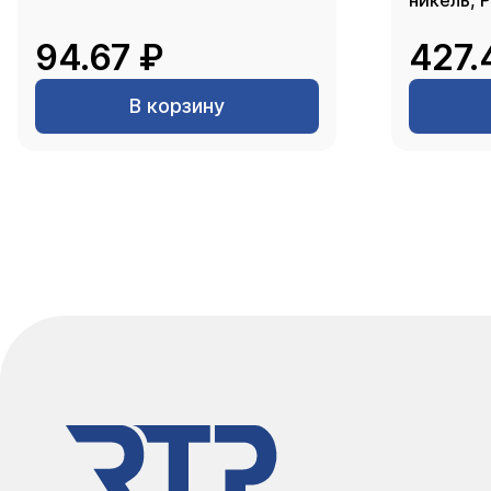
никель, 
94.67 ₽
427.
В корзину