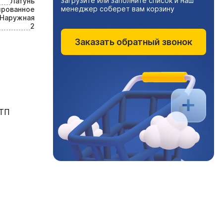
загрузите или заполните список и наш
Латунь
менеджер соберет вам корзину
ированное
Наружная
2
Заказать обратный звонок
РТП
е