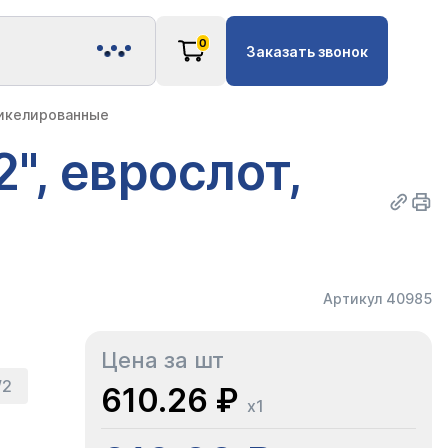
0
Заказать звонок
никелированные
", еврослот,
Артикул 40985
Цена за шт
/2
610.26 ₽
x1