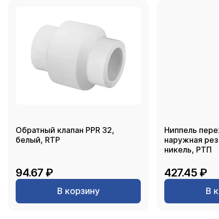
Обратный клапан PPR 32,
Ниппель пере
белый, RTP
наружная резь
никель, РТП
94.67 ₽
427.45 ₽
В корзину
В 