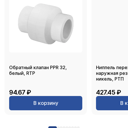
Обратный клапан PPR 32,
Ниппель пере
белый, RTP
наружная резь
никель, РТП
94.67 ₽
427.45 ₽
В корзину
В 