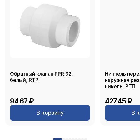
Обратный клапан PPR 32,
Ниппель пере
белый, RTP
наружная резь
никель, РТП
94.67 ₽
427.45 ₽
В корзину
В 