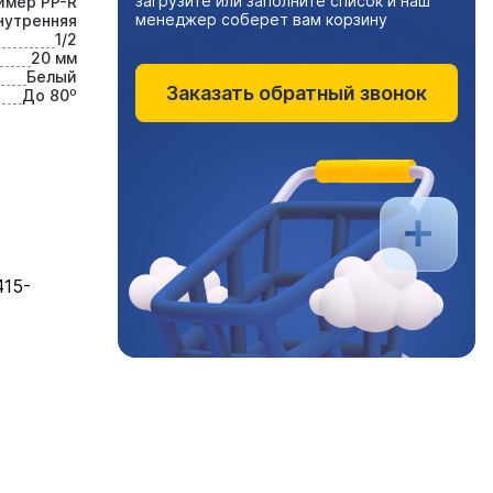
загрузите или заполните список и наш
имер PP-R
менеджер соберет вам корзину
нутренняя
1/2
20 мм
Белый
Заказать обратный звонок
До 80⁰
415-