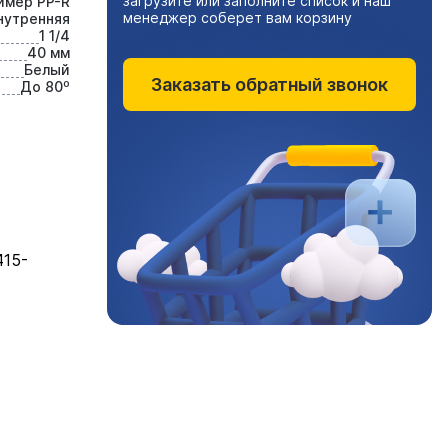
загрузите или заполните список и наш
имер PP-R
менеджер соберет вам корзину
нутренняя
1 1/4
40 мм
Белый
Заказать обратный звонок
До 80⁰
415-