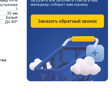
загрузите или заполните список и наш
имер PP-R
менеджер соберет вам корзину
нутренняя
1
32 мм
Белый
Заказать обратный звонок
До 80⁰
тем