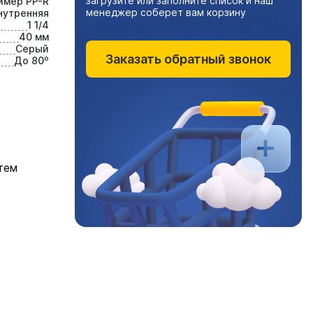
загрузите или заполните список и наш
имер PP-R
менеджер соберет вам корзину
нутренняя
1 1/4
40 мм
Серый
Заказать обратный звонок
До 80⁰
тем