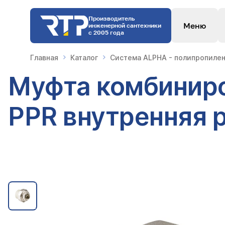
Производитель
Меню
инженерной сантехники
с 2005 года
Главная
Каталог
Система ALPHA - полипропилен
Муфта комбиниро
PPR внутренняя р