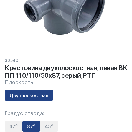
36540
Крестовина двухплоскостная, левая ВК
ПП 110/110/50х87, серый,РТП
Плоскость:
Двуплоскостная
Градус отвода:
67⁰
87⁰
45⁰