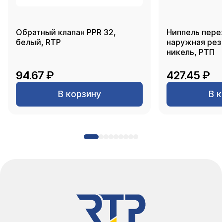
Обратный клапан PPR 32,
Ниппель пере
белый, RTP
наружная резь
никель, РТП
94.67 ₽
427.45 ₽
В корзину
В 