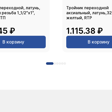
переходной, латунь,
Тройник переходной
резьба 1_1/2"х1",
аксиальный, латунь,3
РТП
желтый, RTP
45 ₽
1.115.38 ₽
В корзину
В корзину