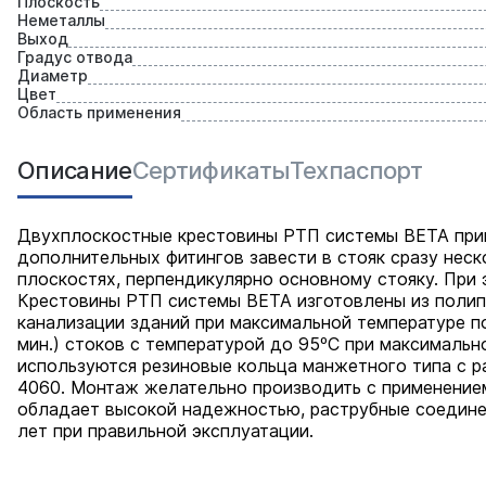
Плоскость
Неметаллы
Выход
Градус отвода
Диаметр
Цвет
Область применения
Описание
Сертификаты
Техпаспорт
Двухплоскостные крестовины РТП системы BETA прим
дополнительных фитингов завести в стояк сразу неск
плоскостях, перпендикулярно основному стояку. При 
Крестовины РТП системы BETA изготовлены из полип
канализации зданий при максимальной температуре по
мин.) стоков с температурой до 95ºС при максимальн
используются резиновые кольца манжетного типа с 
4060. Монтаж желательно производить с применение
обладает высокой надежностью, раструбные соединен
лет при правильной эксплуатации.