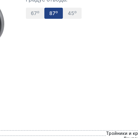
67⁰
87⁰
45⁰
Тройники и к