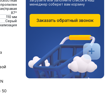
загрузите или заполните список и наш
оскостная
менеджер соберет вам корзину
ипропилен
ая/правая
87⁰
110 мм
Заказать обратный звонок
Серый
нализация
з
вой
IN
е 50