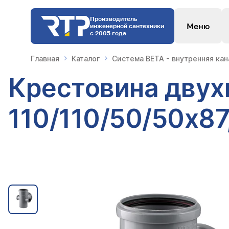
Производитель
Меню
инженерной сантехники
с 2005 года
Главная
Каталог
Система BETA - внутренняя ка
Крестовина двух
110/110/50/50х87