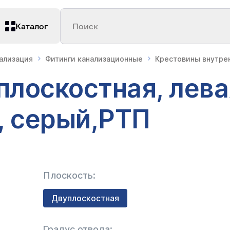
Каталог
Поиск
нализация
Фитинги канализационные
Крестовины внутре
плоскостная, лева
, серый,РТП
Плоскость:
Двуплоскостная
Градус отвода: