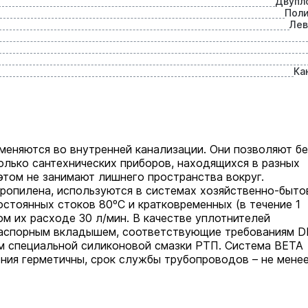
Двупл
Пол
Лев
Ка
еняются во внутренней канализации. Они позволяют бе
олько сантехнических приборов, находящихся в разных
этом не занимают лишнего пространства вокруг.
ропилена, используются в системах хозяйственно-быто
стоянных стоков 80ºС и кратковременных (в течение 1
ом их расходе 30 л/мин. В качестве уплотнителей
распорным вкладышем, соответствующие требованиям D
м специальной силиконовой смазки РТП. Cистема BETA
ия герметичны, срок службы трубопроводов – не мене