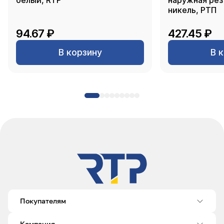
белый, RTP
наружная резь
никель, РТП
94.67 ₽
427.45 ₽
В корзину
В 
Покупателям
Компания