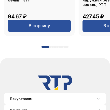
белый, RTP
наружная резь
никель, РТП
94.67 ₽
427.45 ₽
В корзину
В 
Покупателям
Компания