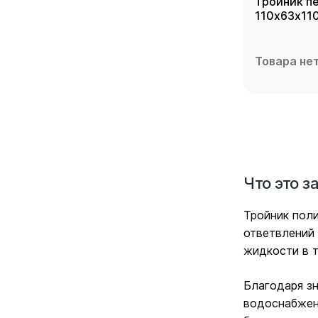
Тройник п
Товара нет
Что это з
Тройник пол
ответвлений 
жидкости в т
Благодаря зн
водоснабжен