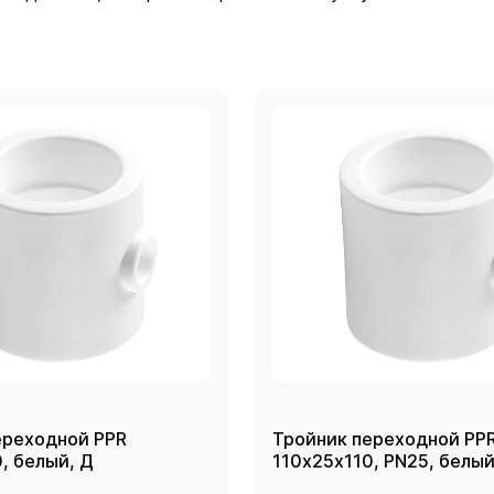
ереходной PPR
Тройник переходной PP
110х32х110, белый, Д
110х25х110, PN25, белый