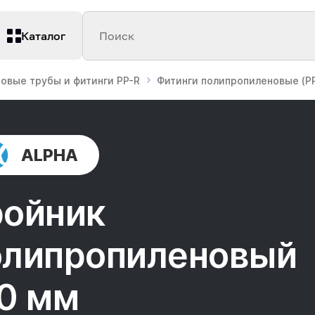
Каталог
Поиск
овые трубы и фитинги PP-R
Фитинги полипропиленовые (PP
ALPHA
ройник
олипропиленовый
10 мм