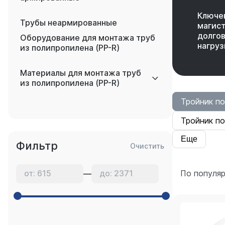
Ключев
Трубы неармированные
магист
долгов
Оборудование для монтажа труб
нагруз
из полипропилена (PP-R)
Материалы для монтажа труб
из полипропилена (PP-R)
Тройник п
Тройник п
Еще
Фильтр
Очистить
По популя
—