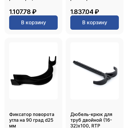
полипропиленовая
5 литров, SANFIX
900 г., SANFIX
1.107.78 ₽
1.837.04 ₽
В корзину
В корзину
Фиксатор поворота
Дюбель-крюк для
угла на 90 град d25
труб двойной (16-
мм
32)х100, RTP