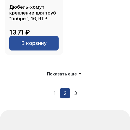
Дюбель-хомут
крепление для труб
"бобры", 16, RTP
13.71 ₽
В корзину
Показать еще
1
2
3