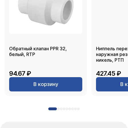
Обратный клапан PPR 32,
Ниппель пере
белый, RTP
наружная резь
никель, РТП
94.67 ₽
427.45 ₽
В корзину
В 