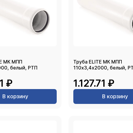
TE МК МПП
Труба ELITE МК МПП
000, белый, РТП
110х3,4х2000, белый, Р
1 ₽
1.127.71 ₽
В корзину
В корзину