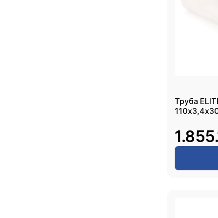
Труба ELI
110х3,4х3
1.855.