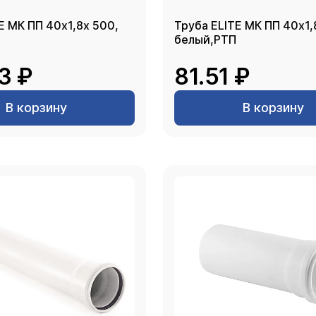
E МК ПП 40х1,8х 500,
Труба ELITE МК ПП 40х1,
белый,РТП
3 ₽
81.51 ₽
В корзину
В корзину