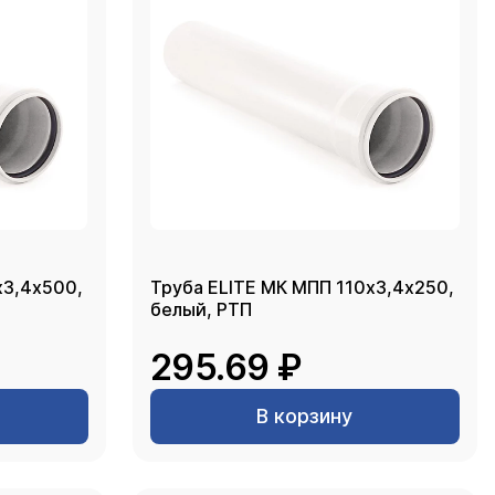
х3,4х500,
Труба ELITE МК МПП 110х3,4х250,
белый, РТП
295.69 ₽
В корзину