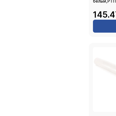
белый,РТП
145.4