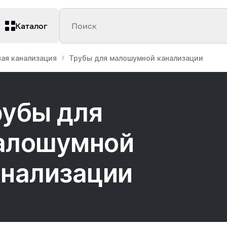
Каталог
Поиск
ная канализация
Трубы для малошумной канализации
рубы для
алошумной
анализации