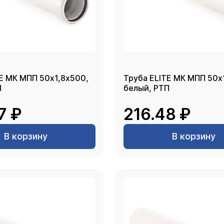
E МК МПП 50х1,8х500,
Труба ELITE МК МПП 50х
П
белый, РТП
7 ₽
216.48 ₽
В корзину
В корзину