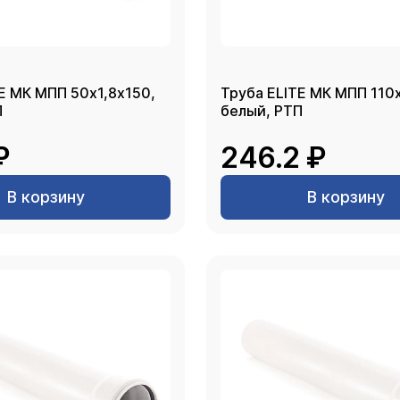
E МК МПП 50х1,8х150,
Труба ELITE МК МПП 110
П
белый, РТП
₽
246.2 ₽
В корзину
В корзину