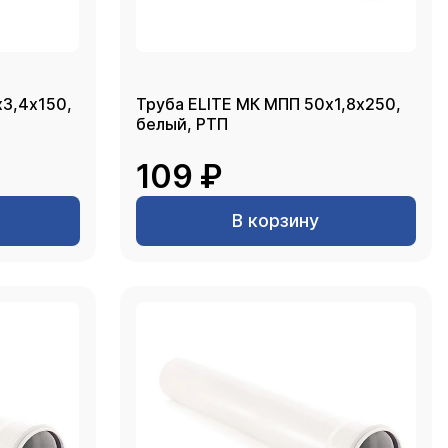
х3,4х150,
Труба ELITE МК МПП 50х1,8х250,
белый, РТП
109 ₽
В корзину