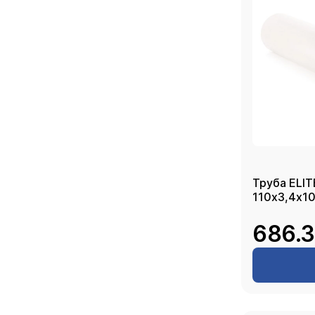
Труба ELI
110х3,4х10
686.3