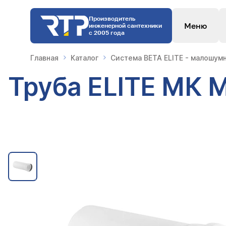
Производитель
Меню
инженерной сантехники
с 2005 года
Главная
Каталог
Система BETA ELITE - малошум
Труба ELITE МК М