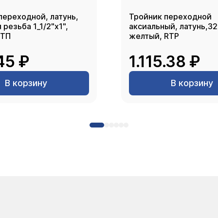
переходной, латунь,
Тройник переходной
резьба 1_1/2"х1",
аксиальный, латунь,3
РТП
желтый, RTP
45 ₽
1.115.38 ₽
В корзину
В корзину