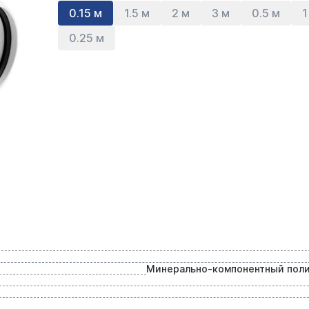
0.15 м
1.5 м
2 м
3 м
0.5 м
1
0.25 м
Минерально-компонентный пол