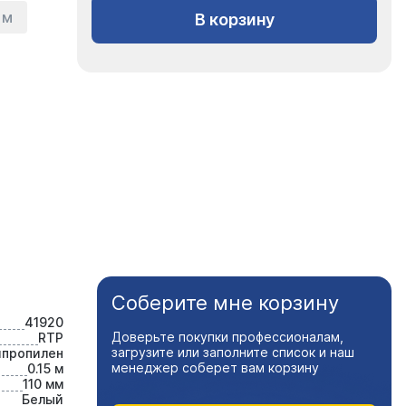
 м
В корзину
Соберите мне корзину
41920
Доверьте покупки профессионалам,
RTP
загрузите или заполните список и наш
ипропилен
менеджер соберет вам корзину
0.15 м
110 мм
Белый