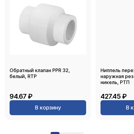
Обратный клапан PPR 32,
Ниппель пере
белый, RTP
наружная резь
никель, РТП
94.67 ₽
427.45 ₽
В корзину
В 