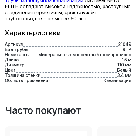
Трубы малошумной канализации
системы BETA
ELITE обладают высокой надежностью, раструбные
соединения герметичны, срок службы
трубопроводов – не менее 50 лет.
Характеристики
Артикул
21049
Вид трубы
RTP
Неметаллы
Минерально-компонентный полипропилен
Длина
1.5 м
Диаметр
110 мм
Цвет
Белый
Толщина стенки
3.4 мм
Область применения
Канализация
Часто покупают