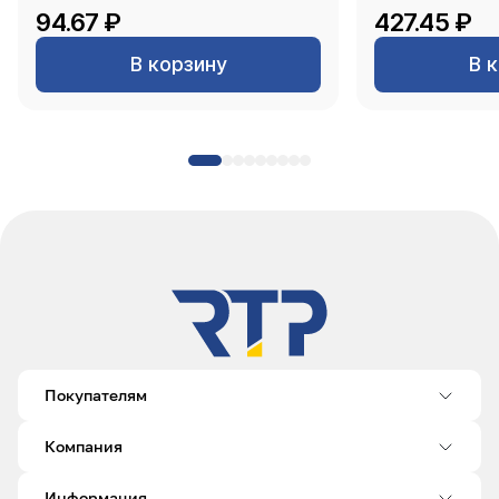
94.67 ₽
427.45 ₽
В корзину
В 
Покупателям
Компания
Информация