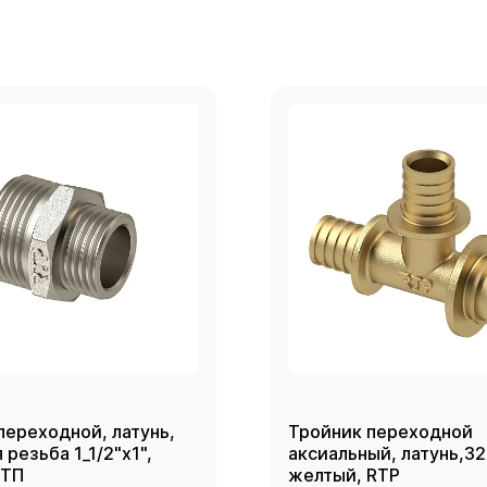
переходной, латунь,
Тройник переходной
резьба 1_1/2"х1",
аксиальный, латунь,3
РТП
желтый, RTP