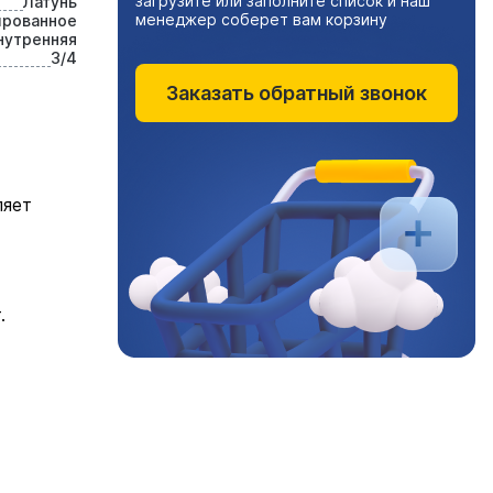
загрузите или заполните список и наш
Латунь
менеджер соберет вам корзину
ированное
нутренняя
3/4
Заказать обратный звонок
ляет
.