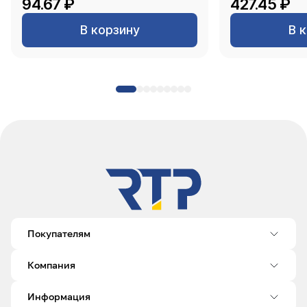
94.67 ₽
427.45 ₽
В корзину
В 
Покупателям
Компания
Информация