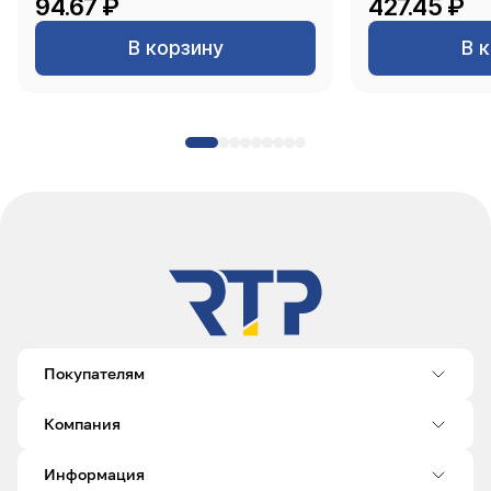
94.67 ₽
427.45 ₽
В корзину
В 
Покупателям
Компания
Информация