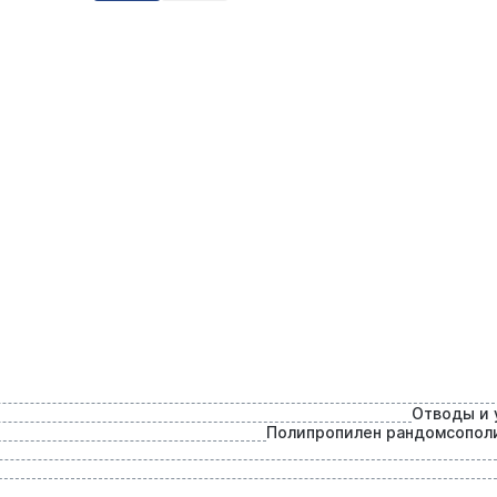
Отводы и 
Полипропилен рандомсопол