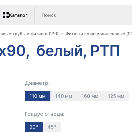
Каталог
Поиск
овые трубы и фитинги PP-R
Фитинги полипропиленовые (PP
0х90, белый, РТП
Диаметр:
110 мм
140 мм
160 мм
125 мм
Градус отвода:
90⁰
45⁰