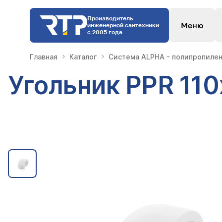
Производитель
Меню
инженерной сантехники
с 2005 года
Главная
Каталог
Система ALPHA - полипропилен
Угольник PPR 11