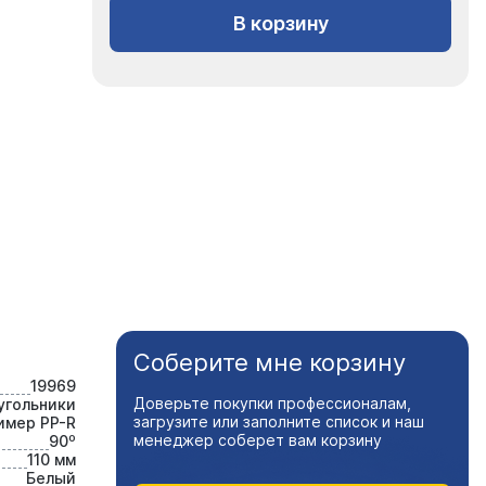
В корзину
Соберите мне корзину
19969
Доверьте покупки профессионалам,
угольники
загрузите или заполните список и наш
имер PP-R
менеджер соберет вам корзину
90⁰
110 мм
Белый