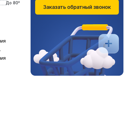
До 80⁰
Заказать обратный звонок
ния
Т
ния