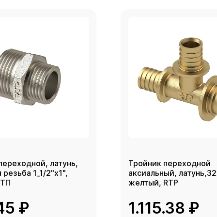
переходной, латунь,
Тройник переходной
резьба 1_1/2"х1",
аксиальный, латунь,3
РТП
желтый, RTP
45 ₽
1.115.38 ₽