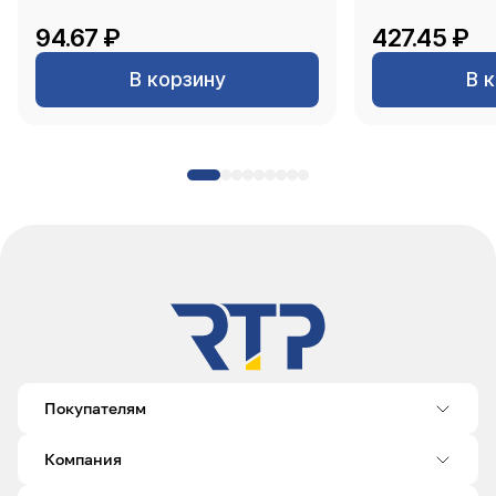
94.67 ₽
427.45 ₽
В корзину
В 
Покупателям
Компания