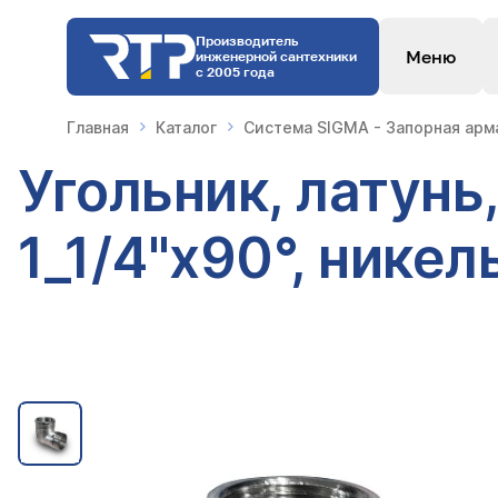
Производитель
Меню
инженерной сантехники
с 2005 года
Главная
Каталог
Система SIGMA - Запорная арм
Угольник, латунь
1_1/4"х90°, никел