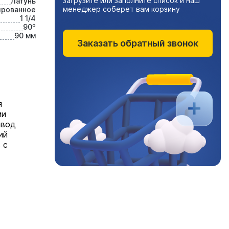
загрузите или заполните список и наш
Латунь
менеджер соберет вам корзину
ированное
1 1/4
90⁰
90 мм
Заказать обратный звонок
я
ми
авод
ий
 с