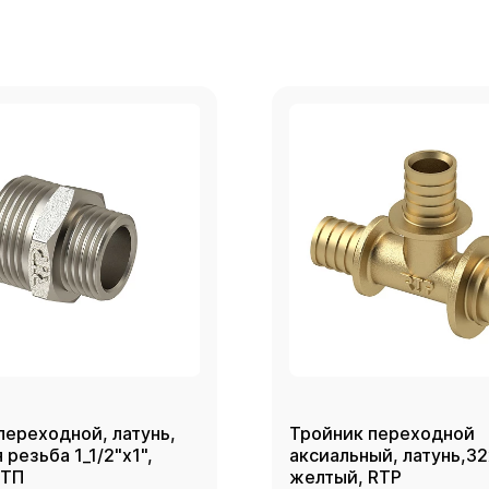
переходной, латунь,
Тройник переходной
резьба 1_1/2"х1",
аксиальный, латунь,3
РТП
желтый, RTP