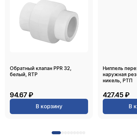
Обратный клапан PPR 32,
Ниппель пере
белый, RTP
наружная резь
никель, РТП
94.67 ₽
427.45 ₽
В корзину
В 