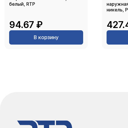
белый, RTP
наружная 
никель, 
94.67 ₽
427.
В корзину