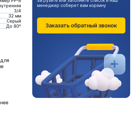
загрузите или заполните список и наш
имер PP-R
менеджер соберет вам корзину
нутренняя
3/4
32 мм
Серый
Заказать обратный звонок
До 80⁰
 для
ые
енее