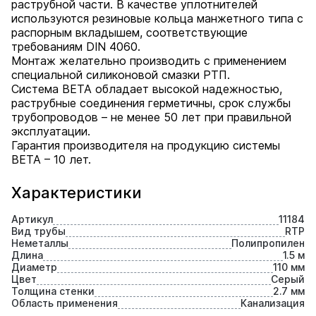
раструбной части. В качестве уплотнителей
используются резиновые кольца манжетного типа с
распорным вкладышем, соответствующие
требованиям DIN 4060.
Монтаж желательно производить с применением
специальной силиконовой смазки РТП.
Система BETA обладает высокой надежностью,
раструбные соединения герметичны, срок службы
трубопроводов – не менее 50 лет при правильной
эксплуатации.
Гарантия производителя на продукцию системы
BETA – 10 лет.
Характеристики
Артикул
11184
Вид трубы
RTP
Неметаллы
Полипропилен
Длина
1.5 м
Диаметр
110 мм
Цвет
Серый
Толщина стенки
2.7 мм
Область применения
Канализация