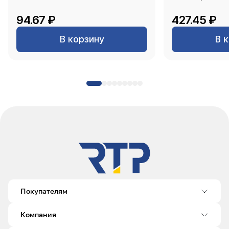
94.67 ₽
427.45 ₽
В корзину
В 
Покупателям
Компания