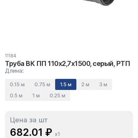
11184
Труба ВК ПП 110х2,7х1500, серый, РТП
Длина:
0.15 м
0.75 м
1.5 м
2 м
3 м
0.5 м
1 м
0.25 м
Цена за шт
682.01 ₽
x1